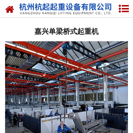
网站首页
嘉兴国标起重机
嘉兴单梁桥式起重机
嘉兴欧标起重机
嘉兴电动葫芦
嘉兴悬臂吊
嘉兴液压升降货梯
嘉兴起重机配件
嘉兴提梁机
嘉兴架桥机