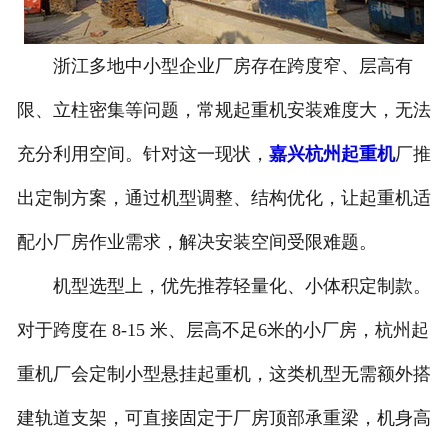
浙江多地中小型企业厂房存在跨度窄、层高有
限、立柱密集等问题，常规起重机安装难度大，无法
充分利用空间。针对这一现状，
嘉兴杭州起重机
厂推
出定制方案，通过机型调整、结构优化，让起重机适
配小厂房作业需求，解决安装空间受限难题。
机型选型上，优先推荐轻量化、小体积定制款。
对于跨度在 8-15 米、层高不足6米的小厂房，杭州起
重机厂会定制小型悬挂起重机，这类机型无需额外搭
建轨道支架，可直接固定于厂房顶部承重梁，机身高