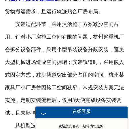
货物搬运需求，且运行轨迹贴合厂房布局。
安装适配环节，采用灵活施工方案减少空间占
用。针对小厂房施工空间有限的问题，杭州起重机厂
会拆分设备部件，采用小型吊装设备分段安装，避免
大型机械进场造成空间拥堵；安装轨道时，采用嵌入
式固定方式，减少轨道突出部分占用的空间。杭州某
家具厂小厂房曾因施工空间狭窄，常规安装方案无法
实施，定制安装流程后，仅用3天便完成设备安装调
在线客服
试，且未影响厂房内现有生产设备的正常运行。
从机型选型到安装落地，杭州起重机厂的定制方
欢迎您的咨询，期待为您服务!